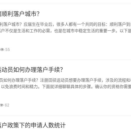
何顺利落户城市？
落户不仅是生活和工作的必需，也是在城市中稳定生活的重要一步。以下
帮助你更顺利地完成落户。了解各城市的落户政策。不同城市对于应届生
所不同。有些城市对于大学毕业生提供了相对...
55
运动员如何办理落户手续？
，以免浪费时间和精力。下面就详细聊聊具体的步骤。确认你的资格你需
径协会注册为运动员，并持有有效的注册证书。注册信息的完整性是办理
来，准备必要材料你需要准备一系列材料，...
62
落户政策下的申请人数统计