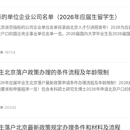
的单位企业公司名单（2026年应届生留学生）
户口的国企央企事业单位名单一览。2026届国内大学毕业生及2026届
必备指南。重磅消息：请认真看此文：北京人才引进网在发布名单前整理
政策以及北京留学生落户政策最新的申请条件、办理...
16724
届生北京落户政策办理的条件流程及年龄限制
要求和申报程序一览！包含本科硕士研究生博士2026年申请北京户口的
北京市引进毕业生管理办法第一章 总则第一条 为落实《北京市国民经济和
规划和二〇三五年远景目标纲要》，围绕“四...
20242
学生落户北京最新政策规定办理条件和材料及流程