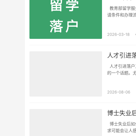
教育部留学服务中心和北京海外学人中心分别发布：2026年留学生北京落户新政策文件及申
请条件和办理流
请海归们耐心
留服、另一个方
2026-03-18
人才引进
人才引进落户三年是否有限制条件了解人才引进落户的条件是很多人在这个过程中非常关注
的一个话题。
所不同。那么
分类。一些地方
2026-08-06
博士失业
博士失业后如何申请落户政策指导在博士失业后，申请落户是一项重要的事情，但流程和要
求可能会让人