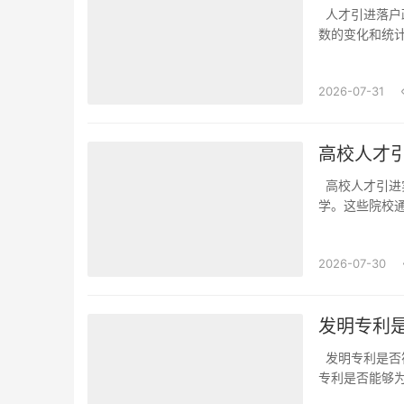
人才引进落户政策下的申请人数统计在人才引进落户政策实施的背景下，很多人关心申请人
数的变化和统
注点。想了解
甚至一个年度的
2026-07-31
高校人才
高校人才引进实力排行榜有哪些学校在了解高校人才引进实力时，首先可以关注一些知名大
学。这些院校
的选择。许多
突出。这些学校
2026-07-30
发明专利
发明专利是否符合积分落户条件？在现如今，越来越多的人关注积分落户政策，尤其是发明
专利是否能够
够享受相应的