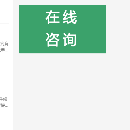
最新的
虑申请
优
要提供
证明。