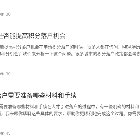
每个城市的落户政策都可能有所不同，建议你从官方网站或相关部门获取
士学历会被视为重要的优势，一些城市可能会...
30
历是否能提高积分落户机会
的积分机会？我们来分析一下这个问题。很多城市的积分落户政策都会考
，尤其是硕士及以上学历的申请人。在这一点上，MBA学历确实具有一些
的学历评分标准有所不同，通常情况下，硕士研究生的...
39
落户需要准备哪些材料和手续
面，我来跟你聊聊这些具体的要求，帮助你更顺利地完成这个过程。你需
括有效的身份证和户口本。如果你是外地人，还需要提供暂住证或者居住
明你的个人身份和居住情况。接下来，很多地...
45