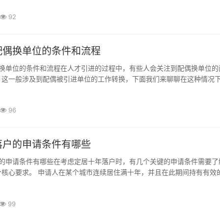
拥有情况往往能够为申请人带来额外的积分。...
92
配偶换单位的条件和流程
，这一般涉及到配偶被引进单位的工作转换，下面我们来聊聊在这种情况
件和流程。配偶的单位更换通常需要具备什么条件？通常来说，配偶如果
先该配偶需要有一定的工作资质和能力。有的单...
96
落户的申请条件有哪些
个核心要求。 申请人在某个城市连续居住满十年，并且在此期间持有有效
身份证明。这段时间内不应有长时间的离开记录，具体的离开天数通常需
如连续离开超过几个月可能会影响申请资格。...
99