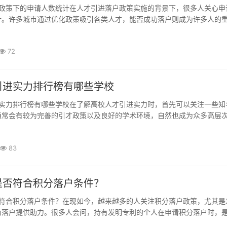
计。许多城市通过优化政策吸引各类人才，能否成功落户则成为许多人的
申请人数的趋势和变化，可以从哪些方面进行观察和分析呢？一个月、一
数据统计会提供相对全面的信息。每个地区对...
72
引进实力排行榜有哪些学校
通常会有较为完善的引才政策以及良好的学术环境，自然也成为众多高层
一线和新一线城市的高校，比如北京、上海、深圳的大学，在人才引进方
不仅在科研项目上拥有优势，还能提供相对优...
83
是否符合积分落户条件？
为落户提供助力。很多人会问，持有发明专利的个人在申请积分落户时，
加分政策？持有发明专利是一个很重要的加分项目。在很多城市的积分落