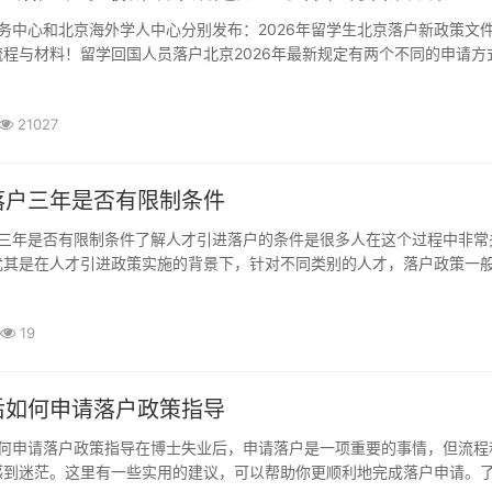
程与材料！留学回国人员落户北京2026年最新规定有两个不同的申请方
看。一般来说，留学生可以走两个不通的通道来办理北京户口，第一个渠
式是走海外学人中心，建议广大毕业生优先选择留...
21027
落户三年是否有限制条件
尤其是在人才引进政策实施的背景下，针对不同类别的人才，落户政策一
，人才引进落户三年是否有一些限制条件呢？很多城市对于人才引进都有
会根据人才的学历、专业技术资质、工作经验...
19
后如何申请落户政策指导
感到迷茫。这里有一些实用的建议，可以帮助你更顺利地完成落户申请。