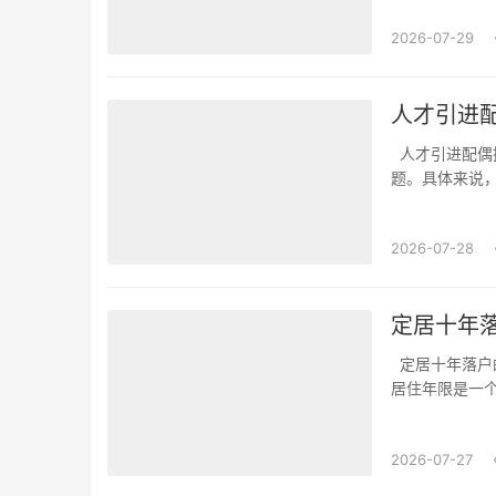
中，发明专利的
2026-07-29
人才引进
人才引进配偶换单位的条件和流程在人才引进的过程中，有些人会关注到配偶换单位的问
题。具体来说
了解的一些条
利转换单位，首
2026-07-28
定居十年
定居十年落户的申请条件有哪些在考虑定居十年落户时，有几个关键的申请条件需要了解。
居住年限是一
住证或相关的
一定的标准，比
2026-07-27