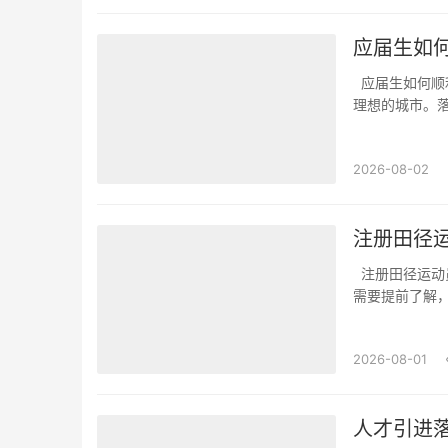
应届生如
应届生如何顺利落户城市？应届生在毕业后，很多人都有一个共同的目标：顺利落户到自己
理想的城市。
实用的建议，
要求和政策都有
2026-08-02
注册田径
注册田径运动员如何办理落户手续？注册田径运动员想要办理落户手续，涉及的流程和材料
需要提前了解
已在相关的田
续的基础。接下
2026-08-01
人才引进