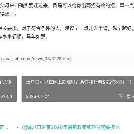
父母户口确实要迁过来，倒是可以给你出两招有效的招，早一点
得通了。
的相关要求，对于符合条件的人，建议早一点儿去申请，越早越好
年事事都顺，马年如意。
/rencailuohu.com/news_33/3228.html
个关键
迁户口可以在网上办理吗？条件和材料都给你列好了！
-01-04
2026-01-04
下一篇 
北京夫妻投靠落户政策办理条件2026最新规定消息
配偶户口进京2026年最新政策和轮候需要多久