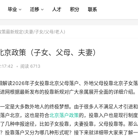
毕业
迁移
人才
积分
联系
策最新规定(夫妻/子女/父母/老人)
户北京政策（子女、父母、夫妻）
:17:42
•
阅读 6713
细解读2026年子女投靠北京父母落户、外地父母投靠北京子女落
进网根据最新发布的投靠新规对广大亲属展开全面的详细介绍。
一定是大多数外地人的终极梦想。由于很多人不满足人才引进和
落户北京，这也是符合
北京落户政策
的，投靠入户也是现行制度
了几种申报途径，比如子女投靠，夫妻投靠，父母投靠等。那么
？投靠落户又分为哪几种形式呢？接下来就详细带大家来了解一