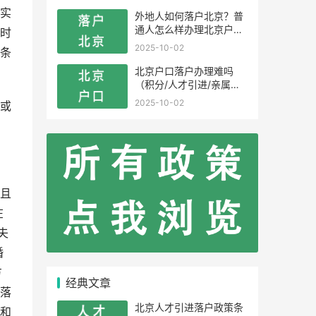
实
外地人如何落户北京？普
通人怎么样办理北京户
时
口？
2025-10-02
条
北京户口落户办理难吗
（积分/人才引进/亲属投
靠）
2025-10-02
或
且
在
夫
婚
方
经典文章
落
北京人才引进落户政策条
和