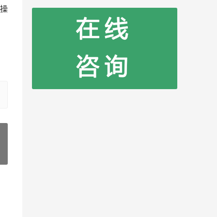
操
，
»