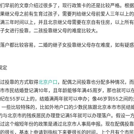
们早前的文章介绍过很多了，现行政策卡的还是比较严格。根据
果继父母之前有生育过孩子，需要判给继父母前爱人三年以上的
满三年时间以上，并且北京继父母需要在京自有住房，以上所有
子女进行投靠，二孩投靠继父母的难度比较大。
落户都比较容易，二婚的继子女投靠继父母存在难度，如有疑惑
规定
过投靠的方式取得
北京户口
，配偶之间投靠也分配多种情况，而
市市民结婚登记满10年，且年龄能够年满45周岁，那也就可以
纪在55岁以上的，结婚满两年就可以申办；像46岁到55之间的
 一些比较特殊的，比如外地户口的少数民族跟北京本市市民结
的与北京市的残疾居民办理登记满5年就可以办理落户。假设一
过这个缩短年份的政策是通过北京市人事局申报。现在配偶投靠
的很长，基本上申请到指标下来要很长的时间，上个月有个市民