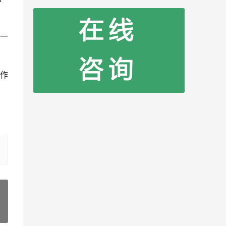
一
作
»