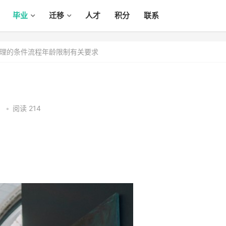
毕业
迁移
人才
积分
联系
理的条件流程年龄限制有关要求
1
•
阅读 214