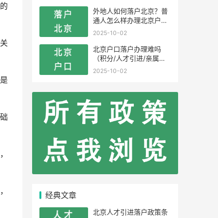
的
外地人如何落户北京？普
通人怎么样办理北京户
口？
2025-10-02
关
北京户口落户办理难吗
（积分/人才引进/亲属投
靠）
2025-10-02
是
础
，
，
经典文章
北京人才引进落户政策条