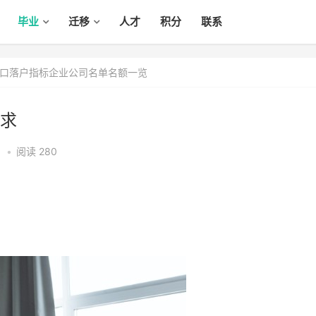
毕业
迁移
人才
积分
联系
口落户指标企业公司名单名额一览
求
8
•
阅读 280