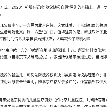
式，2026年新规在延续“随父随母自愿”原则的基础上，进一
。
儿父母中至少一方需为北京户籍。这意味着，非京籍配偶若想通
生后可随北京户籍一方登记户口。值得注意的是，新规取消了此
通过部门间信息共享核验婚姻状态，大幅减少了证明材料
到北京户籍一方的户籍所在地派出所提出申请。所需材料简化为
婚证（若非京籍父母需提供）。派出所现场审核通过后，当场即
抚养的新生儿，可凭法院抚养权判决书或离婚协议办理落户；非
证明及母亲未婚声明；随北京户籍父亲落户的，还需额外提供父
可享受北京优质的儿童医疗资源（如北京儿童医院、儿研所等定
参与中高考的本地考生优势。对于京籍家庭而言，这不仅是血脉