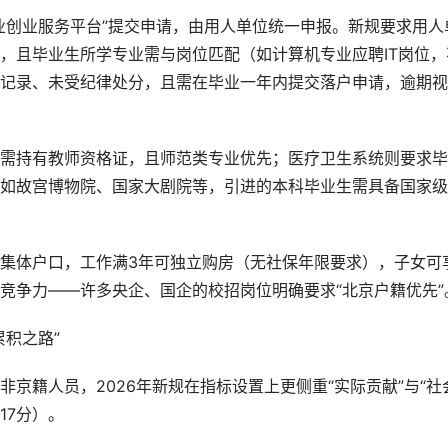
业创业服务平台”提交申请，由用人单位统一申报。新规要求用人
，且毕业生所学专业需与岗位匹配（如计算机专业应聘IT岗位，
记录、未受纪律处分，且需在毕业一年内提交落户申请，逾期视
需持有教师资格证，且师范类专业优先；医疗卫生系统则要求毕
如故宫博物院、国家大剧院等，引进的本科毕业生需具备国家级
集体户口，工作满3年可独立购房（无社保年限要求），子女可
竞争力——许多央企、国企的校招岗位明确要求“北京户籍优先”
累积之路”
京籍人员，2026年新规在指标设置上更侧重“实际贡献”与“社
17分）。