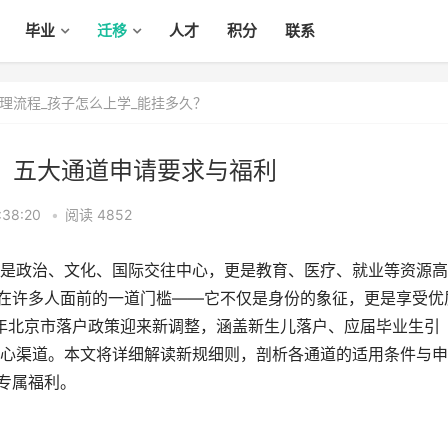
毕业
迁移
人才
积分
联系
理流程_孩子怎么上学_能挂多久？
析：五大通道申请要求与福利
:38:20
•
阅读 4852
是政治、文化、国际交往中心，更是教育、医疗、就业等资源高
亘在许多人面前的一道门槛——它不仅是身份的象征，更是享受优
6年北京市落户政策迎来新调整，涵盖新生儿落户、应届毕业生引
心渠道。本文将详细解读新规细则，剖析各通道的适用条件与申
专属福利。