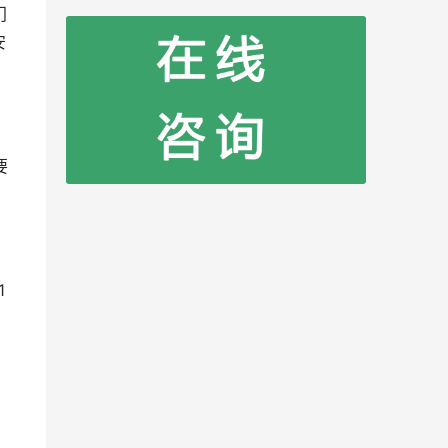
门
安
要
1