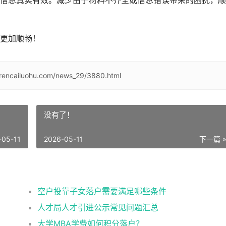
信息真实有效。减少由于材料不齐全或信息错误带来的困扰，顺
更加顺畅！
/rencailuohu.com/news_29/3880.html
没有了！
-05-11
2026-05-11
下一篇 
空户投靠子女落户需要满足哪些条件
人才局人才引进公示常见问题汇总
大学MBA学费如何积分落户？