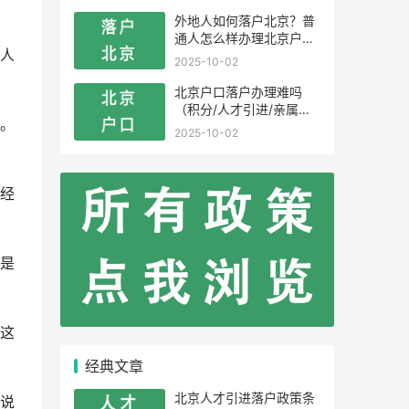
外地人如何落户北京？普
通人怎么样办理北京户
人
口？
2025-10-02
北京户口落户办理难吗
（积分/人才引进/亲属投
。
靠）
2025-10-02
经
是
这
经典文章
北京人才引进落户政策条
说