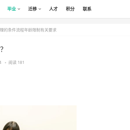
毕业
迁移
人才
积分
联系
理的条件流程年龄限制有关要求
？
4
•
阅读 181