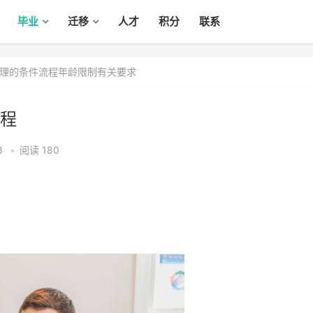
毕业
迁移
人才
积分
联系
理的条件流程年龄限制有关要求
程
8
•
阅读 180