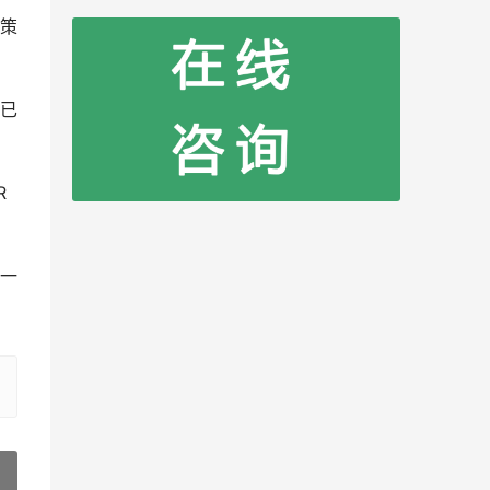
策
已
R
一