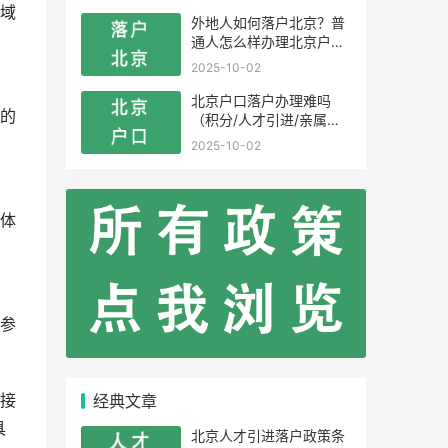
域
外地人如何落户北京？普
通人怎么样办理北京户
口？
2025-10-02
北京户口落户办理难吗
的
（积分/人才引进/亲属投
靠）
2025-10-02
体
参
经典文章
接
具
北京人才引进落户政策条