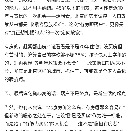
的能力，就不用再纠结。45岁以下的朋友，这可能是近10
年最宽松的一次机会——想想看，北京的房市调控、人口政
策从来都是“收紧容易放松难”，这次“有房即落户”，更像是
对“真正想扎根的人”的一次“定向放宽”。
有房的，赶紧翻出房产证看看是不是70年住宅；没买房但
有首付的，算算自己的存款够不够35%；孩子快到上学年龄
的，别再犹豫“等明年政策会不会变”——政策窗口期从来不
长，尤其是北京这样的城市，抓住了，可能就是全家人命运
的转折点。
五、最后说句掏心窝的话：落户不是终点，是新生活的起点
当然，也有人会说：“北京房价这么高，有房哪那么容易？”
但新政的暖心之处在于，它没把“已经买房”作为唯一标准，
而是给了“有能力买房”的人机会——这不是“偏袒有房者”，