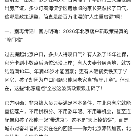
出房产证，多少盯着海淀学区房焦虑的家长突然松了口气，
这哪是政策调整，简直是给百万北漂的“人生重启键”啊！
一、别再传谣！官方明确：2026年北京落户新政策是真的
“降门槛”
过去提起北京户口，多少人得叹口气？有人熬了15年社保，
积分卡到小数点后两位还没上岸；有人夫妻分居两地，就等
结婚满10年、年满45岁才能团聚；更有人砸锅卖铁买了学
区房，孩子却因为户口问题只能回老家当“留守儿童”。但现
在，这些“北漂痛点”全被这波新政狠狠击碎了！
官方明确：非京籍人员只要满足基本条件，在北京有房就能
直接落户，不用拼积分、不用熬年限、不用等机会，甚至连
配偶和孩子都能一起“带进京”。这不是“天上掉馅饼”，而是
城市对奋斗者的实实在在的回馈——你为北京添砖加瓦，北