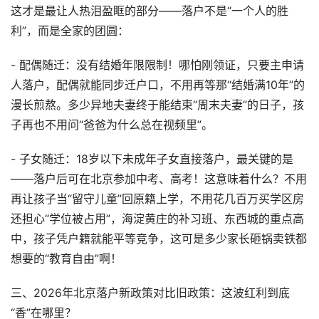
这才是最让人热泪盈眶的部分——落户不是“一个人的胜
利”，而是全家的团圆：
- 配偶随迁：没有结婚年限限制！哪怕刚领证，只要主申请
人落户，配偶就能同步迁户口，不用再等那“结婚满10年”的
漫长煎熬。多少异地夫妻终于能结束“周末夫妻”的日子，孩
子再也不用问“爸爸为什么总在视频里”。
- 子女随迁：18岁以下未成年子女直接落户，最关键的是
——落户后可在北京参加中考、高考！这意味着什么？不用
再让孩子当“留守儿童”回原籍上学，不用花几百万买学区房
还担心“学位被占用”，海淀黄庄的补习班、东西城的重点高
中，孩子凭户籍就能平等竞争，这可是多少家长砸锅卖铁都
想要的“教育自由”啊！
三、2026年北京落户新政策对比旧政策：这波红利到底
“香”在哪里？