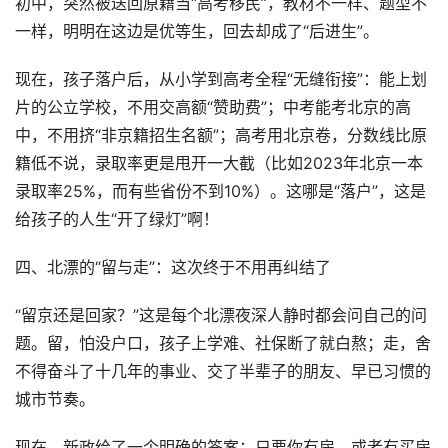
初中，突然被送回原籍当“高考移民”，教材不一样、题型不
一样，明明在这边是优等生，回去却成了“后进生”。
现在，孩子落户后，从小学到高考全程“无缝衔接”：能上划
片的公立学校，不用交高额“赞助费”；中考能考北京的高
中，不用挤“非京籍招生名额”；高考用北京卷，分数线比原
籍低不说，录取率更是甩开一大截（比如2023年北京一本
录取率25%，而有些省份不到10%）。这哪是“落户”，这是
给孩子的人生“开了绿灯”啊！
四、北漂的“留与走”：这次终于不用再纠结了
“留京还是回家？”这是每个北漂夜深人静时都会问自己的问
题。留，怕没户口，孩子上学难、社保断了就白熬；走，舍
不得奋斗了十几年的事业、交了半辈子的朋友、早已习惯的
城市节奏。
现在，新政给了一个明确的答案：只要你有房，或者有买房