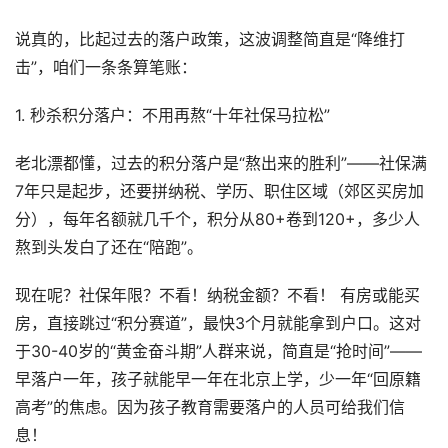
说真的，比起过去的落户政策，这波调整简直是“降维打
击”，咱们一条条算笔账：
1. 秒杀积分落户：不用再熬“十年社保马拉松”
老北漂都懂，过去的积分落户是“熬出来的胜利”——社保满
7年只是起步，还要拼纳税、学历、职住区域（郊区买房加
分），每年名额就几千个，积分从80+卷到120+，多少人
熬到头发白了还在“陪跑”。
现在呢？社保年限？不看！纳税金额？不看！ 有房或能买
房，直接跳过“积分赛道”，最快3个月就能拿到户口。这对
于30-40岁的“黄金奋斗期”人群来说，简直是“抢时间”——
早落户一年，孩子就能早一年在北京上学，少一年“回原籍
高考”的焦虑。因为孩子教育需要落户的人员可给我们信
息！