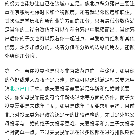
的努力也能够让自己在该城市立足。像北京积分落户主要注
重在京缴纳社保时长和个税额度，还有就是郊区房和职住，
其次就是学历和创新创业等方面的加分，只有最低分数值满
足当年的上岸分数值才可以在积分落户中脱颖而出，当你落
户后你的子女也可以跟着你一起进京，享受教育红利和其他
优势。想多加点分的，或者分值在分数线边缘的朋友，能额
外给你加分哦。
第三个：亲属投靠也是很多非京籍落户的一种途径。如果你
的爸妈或爱人及孩子是京籍，你就可以通过满足相关要求申
请
北京户口
手续。像夫妻投靠需要满足年龄和结婚时长要
求，像父母投靠需要符合年龄或退休等方面的条件，而子女
投靠需要是未成年子女，如果是成年子女要求则更严。目前
北京对投靠类落户政策还是卡的比较严格的，尤其是外地父
母投靠与二婚的继子女投靠更难，夫妻投靠和亲生子女投靠
相对简单一点，不过夫妻投靠现在很多区都在进行排队轮候